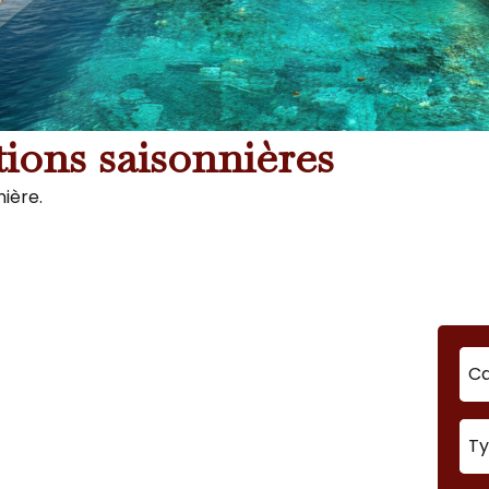
tions saisonnières
ière.
R
Ca
T