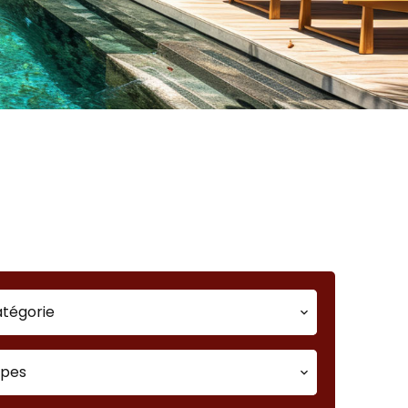
echerche rapide
tégorie
ypes