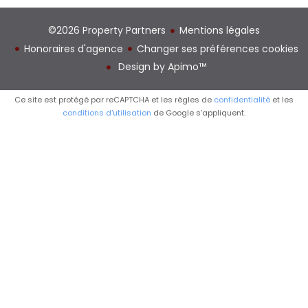
©2026 Property Partners
Mentions légales
Honoraires d'agence
Changer ses préférences cookies
Design by
Apimo™
Ce site est protégé par reCAPTCHA et les règles de
confidentialité
et les
conditions d'utilisation
de Google s'appliquent.