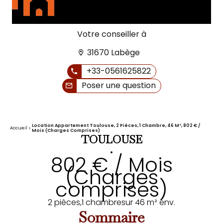
Votre conseiller à
31670 Labège
+33-0561625822
Poser une question
Location Appartement Toulouse, 2 Pièces, 1 Chambre, 46 M², 802 € /
Accueil
Mois (Charges Comprises)
TOULOUSE
•
802 € / Mois
(Charges
comprises)
2 pièces,
1 chambre
sur 46 m² env.
Sommaire