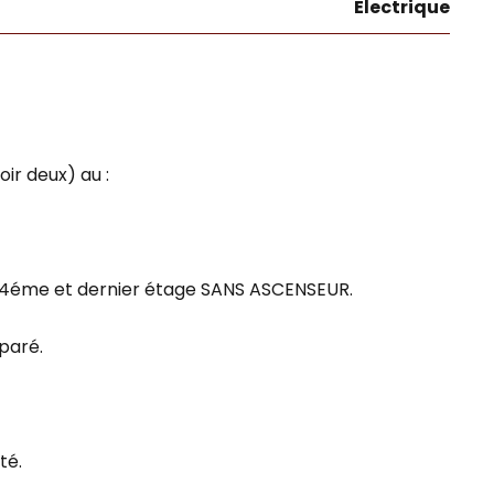
Electrique
r deux) au :
u 4éme et dernier étage SANS ASCENSEUR.
paré.
té.