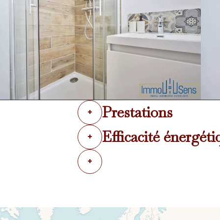
Prestations
+
Efficacité énergéti
+
+