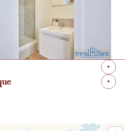
+
que
+