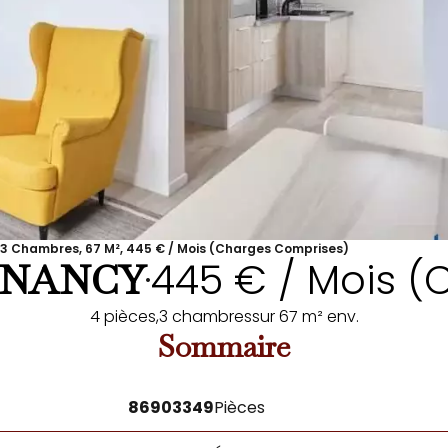
3 Chambres, 67 M², 445 € / Mois (Charges Comprises)
445 € / Mois (
-NANCY
•
4 pièces,
3 chambres
sur 67 m² env.
Sommaire
86903349
Pièces