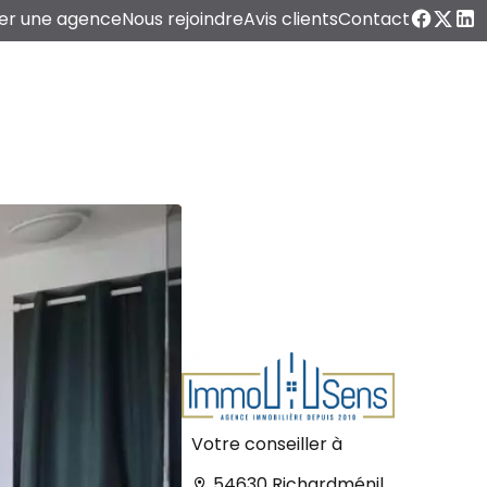
er une agence
Nous rejoindre
Avis clients
Contact
Votre conseiller à
54630 Richardménil