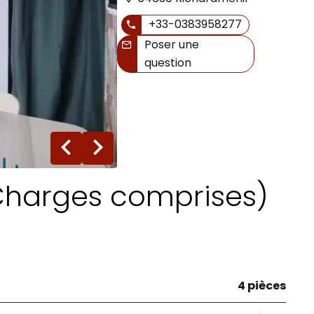
+33-0383958277
Poser une
question
9 photos
Charges comprises)
4 pièces