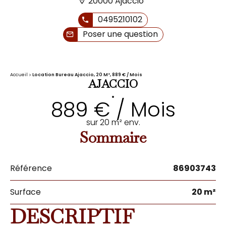
20000 Ajaccio
0495210102
Poser une question
Accueil
Location Bureau Ajaccio, 20 M², 889 € / Mois
AJACCIO
•
889 € / Mois
sur 20 m² env.
Sommaire
Référence
86903743
Surface
20 m²
DESCRIPTIF