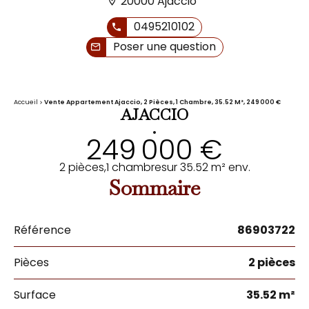
20000 Ajaccio
0495210102
Poser une question
Accueil
Vente Appartement Ajaccio, 2 Pièces, 1 Chambre, 35.52 M², 249 000 €
AJACCIO
•
249 000 €
2 pièces,
1 chambre
sur 35.52 m² env.
Sommaire
Référence
86903722
Pièces
2 pièces
Surface
35.52 m²