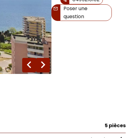
Poser une
question
24 photos
5 pièces