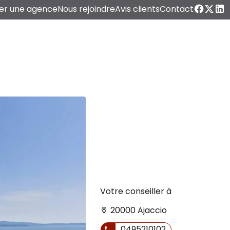
er une agence
Nous rejoindre
Avis clients
Contact
Votre conseiller à
20000 Ajaccio
0495210102