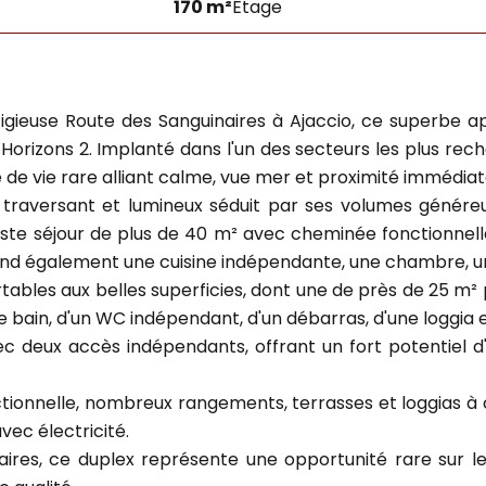
170 m²
Étage
tigieuse Route des Sanguinaires à Ajaccio, ce superbe
s Horizons 2. Implanté dans l'un des secteurs les plus r
adre de vie rare alliant calme, vue mer et proximité immé
 traversant et lumineux séduit par ses volumes génére
 vaste séjour de plus de 40 m² avec cheminée fonctionnel
 également une cuisine indépendante, une chambre, une 
tables aux belles superficies, dont une de près de 25 m² 
de bain, d'un WC indépendant, d'un débarras, d'une loggia
ec deux accès indépendants, offrant un fort potentiel d
ionnelle, nombreux rangements, terrasses et loggias à
vec électricité.
aires, ce duplex représente une opportunité rare sur l