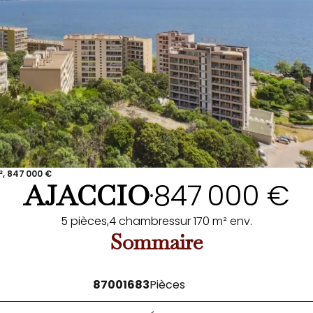
², 847 000 €
847 000 €
AJACCIO
•
5 pièces,
4 chambres
sur 170 m² env.
Sommaire
87001683
Pièces