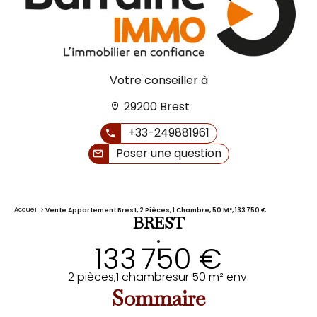
Votre conseiller à
29200 Brest
+33-249881961
Poser une question
Accueil
Vente Appartement Brest, 2 Pièces, 1 Chambre, 50 M², 133 750 €
BREST
•
133 750 €
2 pièces,
1 chambre
sur 50 m² env.
Sommaire