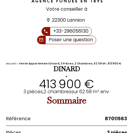
Votre conseiller à
22300 Lannion
+33-296056130
Poser une question
Accueil
Vente Appartement Dinard, 3 Pièces, 2 Chambres, 62.58 M², 413 900 €
DINARD
•
413 900 €
3 pièces,
2 chambres
sur 62.58 m² env.
Sommaire
Référence
87011563
Pièces
3 pièces