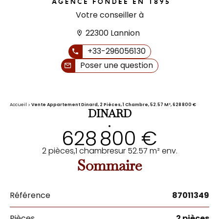
Votre conseiller à
22300 Lannion
+33-296056130
Poser une question
Accueil
Vente Appartement Dinard, 2 Pièces, 1 Chambre, 52.57 M², 628 800 €
DINARD
•
628 800 €
2 pièces,
1 chambre
sur 52.57 m² env.
Sommaire
Référence
87011349
Pièces
2 pièces