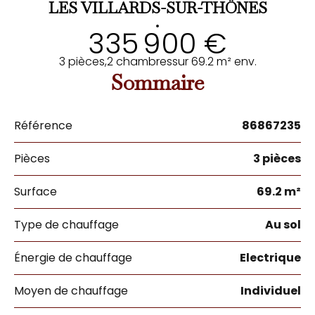
LES VILLARDS-SUR-THÔNES
•
335 900 €
3 pièces,
2 chambres
sur 69.2 m² env.
Sommaire
Référence
86867235
Pièces
3 pièces
Surface
69.2 m²
Type de chauffage
Au sol
Énergie de chauffage
Electrique
Moyen de chauffage
Individuel