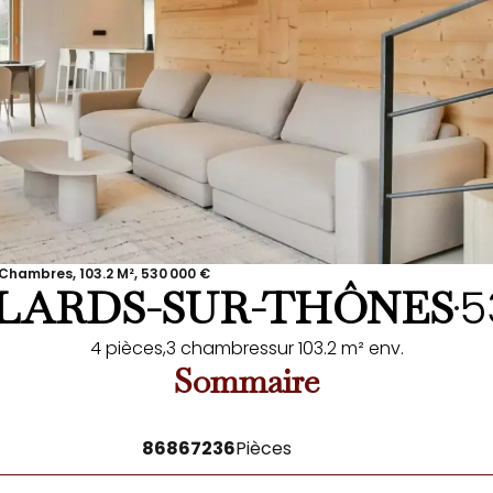
Chambres, 103.2 M², 530 000 €
5
LLARDS-SUR-THÔNES
•
4 pièces,
3 chambres
sur 103.2 m² env.
Sommaire
86867236
Pièces