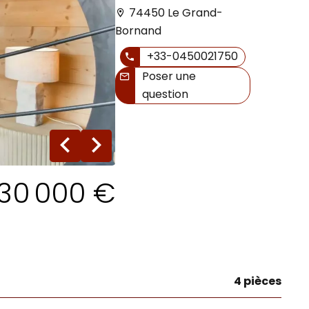
74450 Le Grand-
Bornand
+33-0450021750
Poser une
question
9 photos
30 000 €
4 pièces