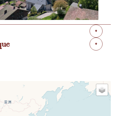
+
que
+