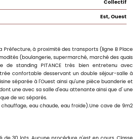
Collectif
Est, Ouest
Préfecture, à proximité des transports (ligne B Place
mmodités (boulangerie, supermarché, marché des quais
le de standing PITANCE très bien entretenu avec
rée confortable desservant un double séjour-salle à
sine séparée à l'Ouest ainsi qu'une pièce buanderie et
nt une avec sa salle d'eau attenante ainsi que d' une
i que de wc séparés.
, chauffage, eau chaude, eau froide).Une cave de 9m2
é de 30 lots. Aucune procédure n'est en cours. Classe