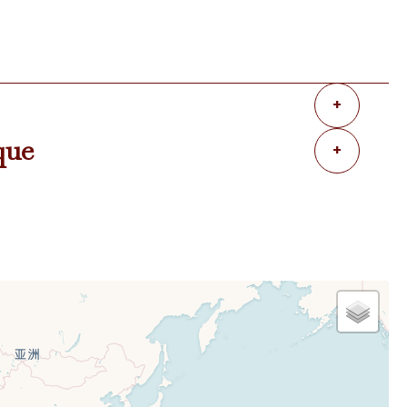
+
que
+