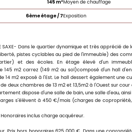
145 m²
Moyen de chauffage
6ème étage / 7
Exposition
XE- Dans le quartier dynamique et très apprécié de la 
iberté, pistes cyclables au pied de l'immeuble) des co
artier) et des écoles. En étage élevé d'un immeub
 145 m2 carrez (149 m2 au sol)composé d'un hall d'ent
 14 m2 exposé à l'Est. Le hall dessert également une cui
 deux chambres de 13 m2 et 13,5m2 à l'Ouest sur cour do
rtement dispose d'une salle de bain, une salle d'eau, ains
 charges s'élèvent à 450 €/mois (charges de copropriété
Honoraires inclus charge acquéreur.
ur. Prix hors honoraires 625 000 €. Dans une copropriét