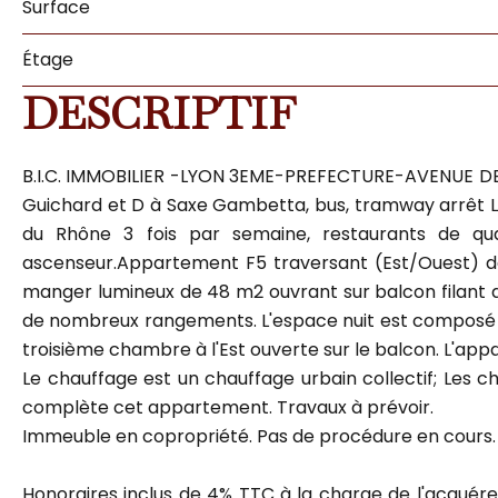
Surface
Étage
DESCRIPTIF
B.I.C. IMMOBILIER -LYON 3EME-PREFECTURE-AVENUE DE SA
Guichard et D à Saxe Gambetta, bus, tramway arrêt L
du Rhône 3 fois par semaine, restaurants de qu
ascenseur.Appartement F5 traversant (Est/Ouest) de
manger lumineux de 48 m2 ouvrant sur balcon filant de
de nombreux rangements. L'espace nuit est composé de
troisième chambre à l'Est ouverte sur le balcon. L'appa
Le chauffage est un chauffage urbain collectif; Les
complète cet appartement. Travaux à prévoir.
Immeuble en copropriété. Pas de procédure en cours. 
Honoraires inclus de 4% TTC à la charge de l'acquére