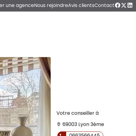
er une agence
Nous rejoindre
Avis clients
Contact
Votre conseiller à
69003 Lyon 3ème
0663566445