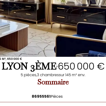
 M², 650 000 €
650 000 €
LYON 3ÈME
•
5 pièces,
3 chambres
sur 145 m² env.
Sommaire
86955561
Pièces