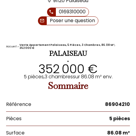
91120 Palaiseau
0169310000
Poser une question
Vente Appartement Palaiseau, 5 Pièces, 3 Chambres, 86.08 M²,
Accueil
352 000 €
PALAISEAU
•
352 000 €
5 pièces,
3 chambres
sur 86.08 m² env.
Sommaire
Référence
86904210
Pièces
5 pièces
Surface
86.08 m²