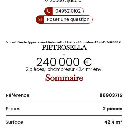
20000 Ajaccio
0495210102
Poser une question
Accueil
Vente Appartement Pietrosella, 2 Pièces, 1 Chambre, 42.4 M², 240 000 €
PIETROSELLA
•
240 000 €
2 pièces,
1 chambre
sur 42.4 m² env.
Sommaire
Référence
86903715
Pièces
2 pièces
Surface
42.4 m²