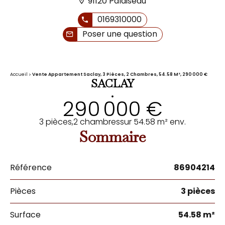
91120 Palaiseau
0169310000
Poser une question
Accueil
Vente Appartement Saclay, 3 Pièces, 2 Chambres, 54.58 M², 290 000 €
SACLAY
•
290 000 €
3 pièces,
2 chambres
sur 54.58 m² env.
Sommaire
Référence
86904214
Pièces
3 pièces
Surface
54.58 m²