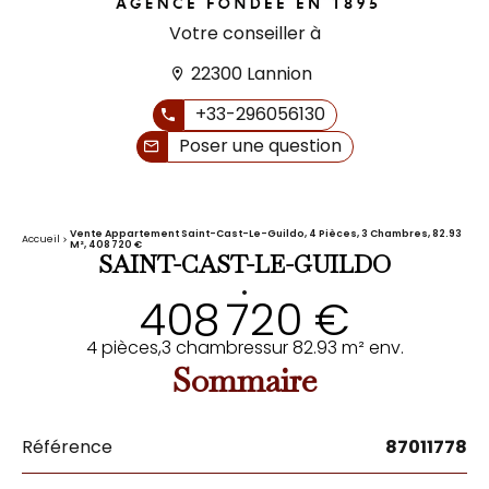
Votre conseiller à
22300 Lannion
+33-296056130
Poser une question
Vente Appartement Saint-Cast-Le-Guildo, 4 Pièces, 3 Chambres, 82.93
Accueil
M², 408 720 €
SAINT-CAST-LE-GUILDO
•
408 720 €
4 pièces,
3 chambres
sur 82.93 m² env.
Sommaire
Référence
87011778