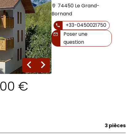
74450 Le Grand-
Bornand
+33-0450021750
Poser une
question
3 photos
000 €
3 pièces