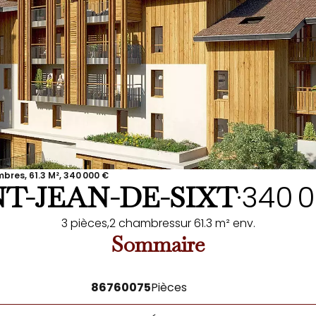
res, 61.3 M², 340 000 €
340 
NT-JEAN-DE-SIXT
•
3 pièces,
2 chambres
sur 61.3 m² env.
Sommaire
86760075
Pièces