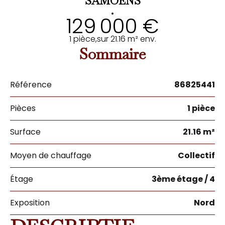
SAMOËNS
•
129 000 €
1 pièce,
sur 21.16 m² env.
Sommaire
Référence
86825441
Pièces
1 pièce
Surface
21.16 m²
Moyen de chauffage
Collectif
Étage
3ème étage / 4
Exposition
Nord