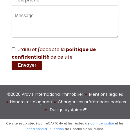
J’ai lu et j'accepte la
politique de
confidentialité
de ce site
Envoyer
©2026 Aravis International Immobilier
Mentions légales
Honoraires d'agence
Changer ses préférences cookies
Design by
Apimo™
Ce site est protégé par reCAPTCHA et les règles de
confidentialité
et les
conditions d'utilisation
de Google s'appliquent.