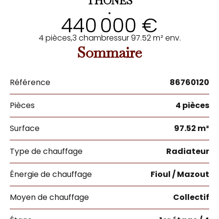
THÔNES
•
440 000 €
4 pièces,
3 chambres
sur 97.52 m² env.
Sommaire
Référence
86760120
Pièces
4 pièces
Surface
97.52 m²
Type de chauffage
Radiateur
Énergie de chauffage
Fioul / Mazout
Moyen de chauffage
Collectif