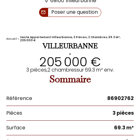
69100 Villeurbanne
Poser une question
Vente Appartement Villeurbanne, 3 Pièces, 2 Chambres, 69.3 M²,
Accueil
205 000 €
VILLEURBANNE
•
205 000 €
3 pièces,
2 chambres
sur 69.3 m² env.
Sommaire
Référence
86902762
Pièces
3 pièces
Surface
69.3 m²