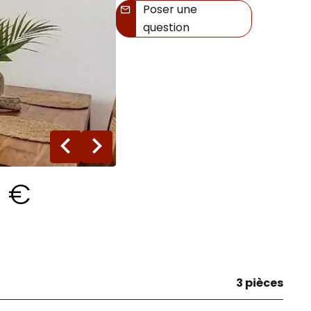
Poser une
question
11 photos
0 €
3 pièces