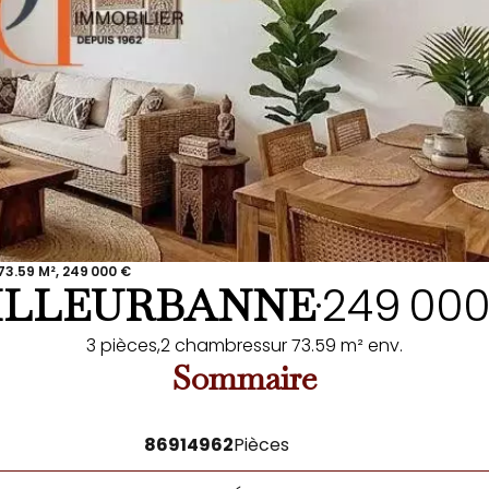
3.59 M², 249 000 €
249 00
ILLEURBANNE
•
3 pièces,
2 chambres
sur 73.59 m² env.
Sommaire
86914962
Pièces