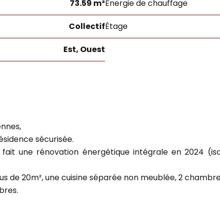
73.59 m²
Énergie de chauffage
Collectif
Étage
Est, Ouest
ennes,
ésidence sécurisée.
fait une rénovation énergétique intégrale en 2024 (isola
us de 20m², une cuisine séparée non meublée, 2 chambres d
bres.