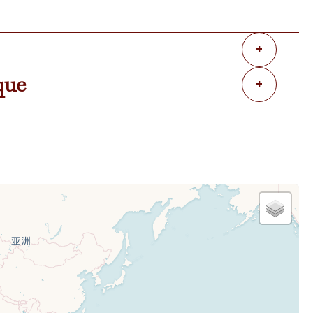
+
que
+