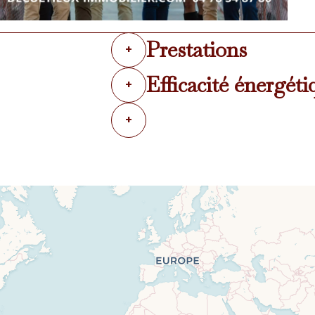
Prestations
+
Efficacité énergéti
+
+