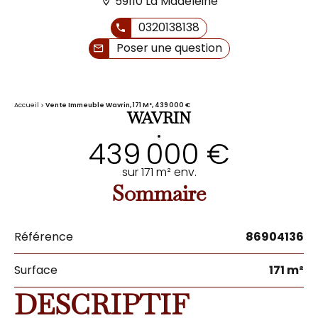
59110 La Madeleine
0320138138
Poser une question
Accueil
Vente Immeuble Wavrin, 171 M², 439 000 €
WAVRIN
•
439 000 €
sur 171 m² env.
Sommaire
Référence
86904136
Surface
171 m²
DESCRIPTIF