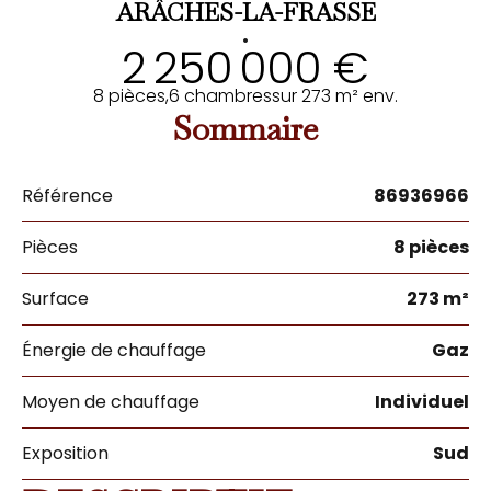
ARÂCHES-LA-FRASSE
•
2 250 000 €
8 pièces,
6 chambres
sur 273 m² env.
Sommaire
Référence
86936966
Pièces
8 pièces
Surface
273 m²
Énergie de chauffage
Gaz
Moyen de chauffage
Individuel
Exposition
Sud