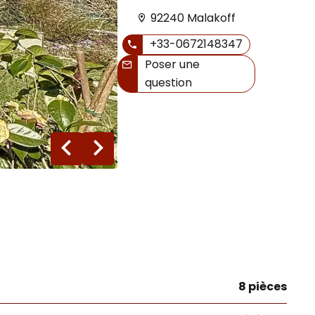
92240 Malakoff
+33-0672148347
Poser une
question
22 photos
8 pièces