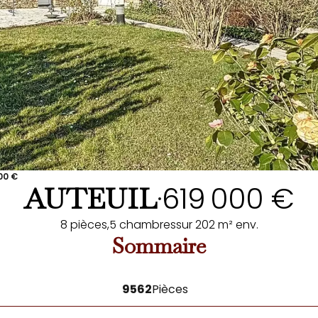
00 €
619 000 €
AUTEUIL
•
8 pièces,
5 chambres
sur 202 m² env.
Sommaire
9562
Pièces