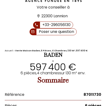
Votre conseiller à
22300 Lannion
+33-296056130
Poser une question
Accueil
Vente Maison Baden, 6 Pièces, 4 Chambres, 130 M², 597 400 €
BADEN
•
597 400 €
6 pièces,
4 chambres
sur 130 m² env.
Sommaire
Référence
87011730
Pièces
6 pièces