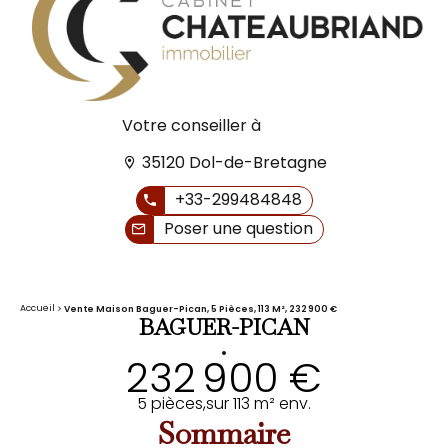
Votre conseiller à
35120 Dol-de-Bretagne
+33-299484848
Poser une question
Accueil
Vente Maison Baguer-Pican, 5 Pièces, 113 M², 232 900 €
BAGUER-PICAN
•
232 900 €
5 pièces,
sur 113 m² env.
Sommaire