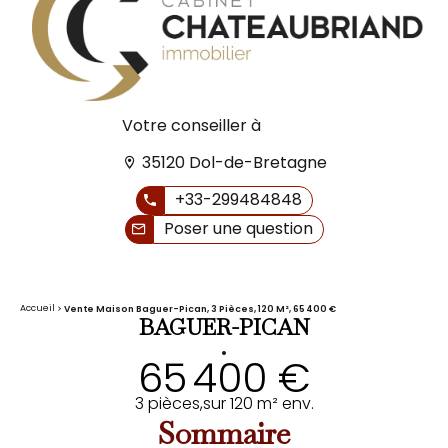
Votre conseiller à
35120 Dol-de-Bretagne
+33-299484848
Poser une question
Accueil
Vente Maison Baguer-Pican, 3 Pièces, 120 M², 65 400 €
BAGUER-PICAN
•
65 400 €
3 pièces,
sur 120 m² env.
Sommaire