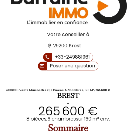
Votre conseiller à
29200 Brest
+33-249881961
Poser une question
Accueil
Vente Maison Brest, 8 Pièces, 5 Chambres, 150 M², 265 600 €
BREST
•
265 600 €
8 pièces,
5 chambres
sur 150 m² env.
Sommaire