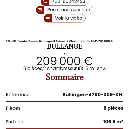
+32-80242423
Poser une question
Voir la vidéo
Accueil
Vente Maison Bullange, 8 Pièces, 2 Chambres, 105.8 M², 209 000 €
BULLANGE
•
209 000 €
8 pièces,
2 chambres
sur 105.8 m² env.
Sommaire
Référence
Büllingen-4760-009-KH.
Pièces
8 pièces
Surface
105.8 m²