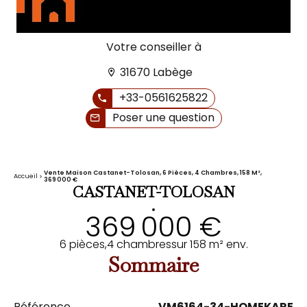
Votre conseiller à
31670 Labège
+33-0561625822
Poser une question
Vente Maison Castanet-Tolosan, 6 Pièces, 4 Chambres, 158 M²,
Accueil
369 000 €
CASTANET-TOLOSAN
•
369 000 €
6 pièces,
4 chambres
sur 158 m² env.
Sommaire
Référence
VM6164-34-HOMEKARE