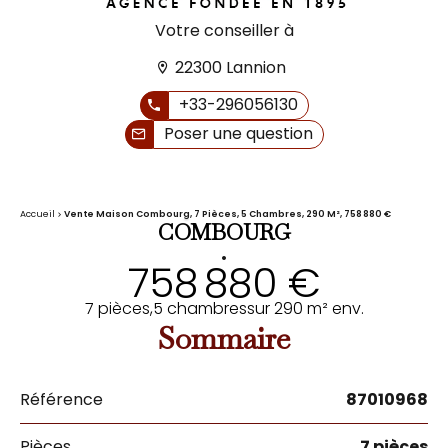
Votre conseiller à
22300 Lannion
+33-296056130
Poser une question
Accueil
Vente Maison Combourg, 7 Pièces, 5 Chambres, 290 M², 758 880 €
COMBOURG
•
758 880 €
7 pièces,
5 chambres
sur 290 m² env.
Sommaire
Référence
87010968
Pièces
7 pièces