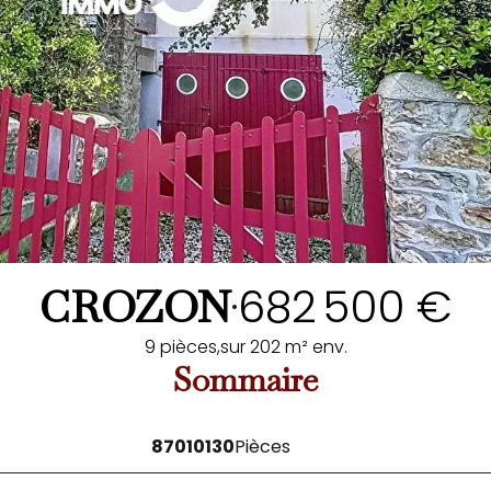
682 500 €
CROZON
•
9 pièces,
sur 202 m² env.
Sommaire
87010130
Pièces