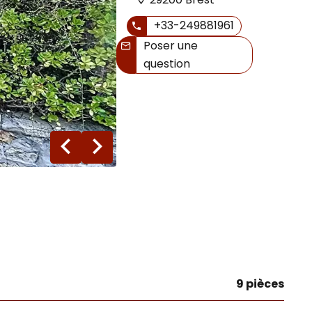
+33-249881961
Poser une
question
20 photos
9 pièces