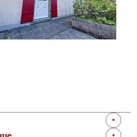
+
que
+