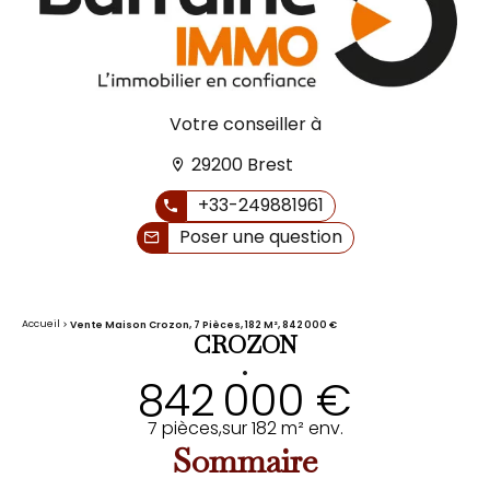
Votre conseiller à
29200 Brest
+33-249881961
Poser une question
Accueil
Vente Maison Crozon, 7 Pièces, 182 M², 842 000 €
CROZON
•
842 000 €
7 pièces,
sur 182 m² env.
Sommaire