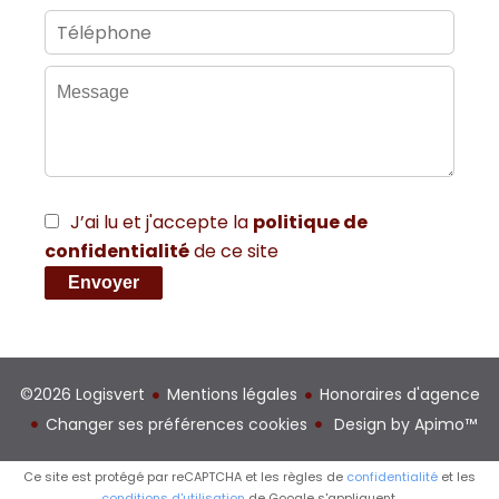
J’ai lu et j'accepte la
politique de
confidentialité
de ce site
Envoyer
©2026 Logisvert
Mentions légales
Honoraires d'agence
Changer ses préférences cookies
Design by
Apimo™
Ce site est protégé par reCAPTCHA et les règles de
confidentialité
et les
conditions d'utilisation
de Google s'appliquent.