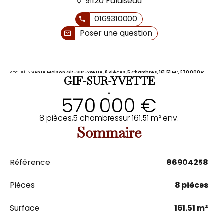
91120 Palaiseau
0169310000
Poser une question
Accueil
Vente Maison Gif-Sur-Yvette, 8 Pièces, 5 Chambres, 161.51 M², 570 000 €
GIF-SUR-YVETTE
•
570 000 €
8 pièces,
5 chambres
sur 161.51 m² env.
Sommaire
Référence
86904258
Pièces
8 pièces
Surface
161.51 m²