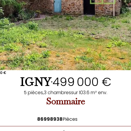
00 €
499 000 €
IGNY
•
5 pièces,
3 chambres
sur 103.6 m² env.
Sommaire
86998938
Pièces