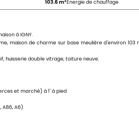
103.6 m²
Énergie de chauffage
aison à IGNY.
, maison de charme sur base meulière d'environ 103 m² à
, huisserie double vitrage, toiture neuve.
ces et marché) à 1' à pied
, A86, A6)