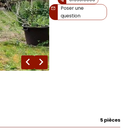
Poser une
question
19 photos
5 pièces