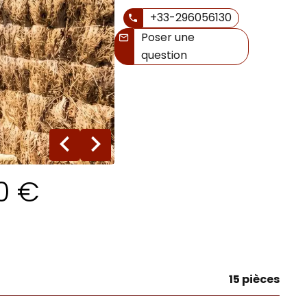
+33-296056130
Poser une
question
30 photos
0 €
15 pièces