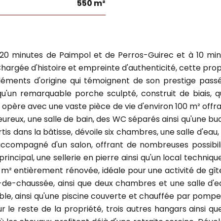
550 m²
 20 minutes de Paimpol et de Perros-Guirec et à 10 min
 Chargée d'histoire et empreinte d'authenticité, cette pro
éléments d'origine qui témoignent de son prestige pa
u'un remarquable porche sculpté, construit de biais, 
rme opère avec une vaste pièce de vie d'environ 100 m² o
eux, une salle de bain, des WC séparés ainsi qu'une bua
rtis dans la bâtisse, dévoile six chambres, une salle d'ea
accompagné d'un salon, offrant de nombreuses possibi
rincipal, une sellerie en pierre ainsi qu'un local techni
m² entièrement rénovée, idéale pour une activité de gî
z-de-chaussée, ainsi que deux chambres et une salle d'e
le, ainsi qu'une piscine couverte et chauffée par pomp
r le reste de la propriété, trois autres hangars ainsi qu