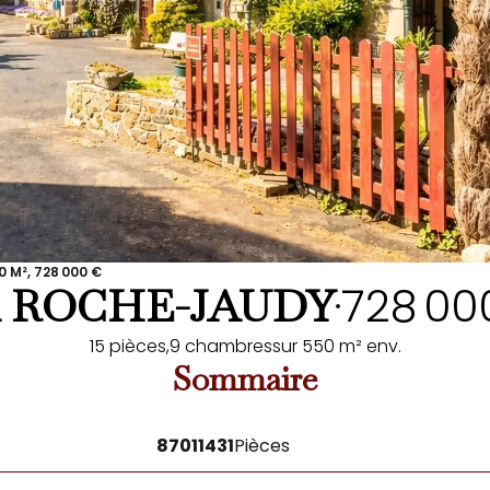
 M², 728 000 €
728 00
 ROCHE-JAUDY
•
15 pièces,
9 chambres
sur 550 m² env.
Sommaire
87011431
Pièces