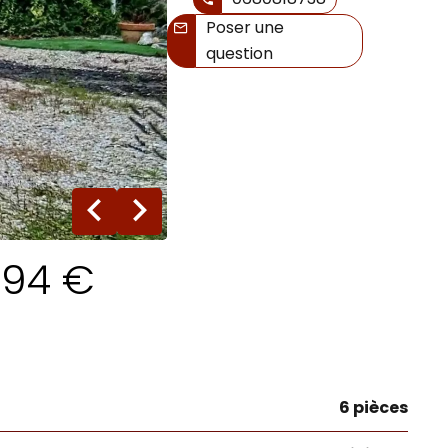
Poser une
question
19 photos
 294 €
6 pièces