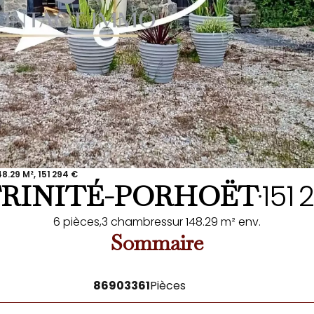
8.29 M², 151 294 €
151
TRINITÉ-PORHOËT
•
6 pièces,
3 chambres
sur 148.29 m² env.
Sommaire
86903361
Pièces