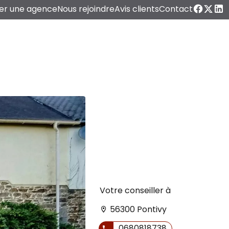
er une agence
Nous rejoindre
Avis clients
Contact
Votre conseiller à
56300 Pontivy
0680818738