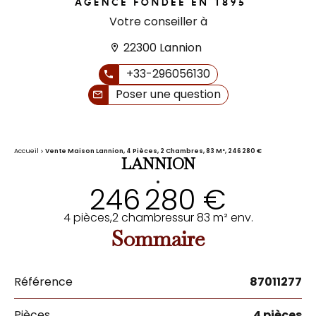
Votre conseiller à
22300 Lannion
+33-296056130
Poser une question
Accueil
Vente Maison Lannion, 4 Pièces, 2 Chambres, 83 M², 246 280 €
LANNION
•
246 280 €
4 pièces,
2 chambres
sur 83 m² env.
Sommaire
Référence
87011277
Pièces
4 pièces