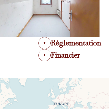
Règlementation
+
Financier
+