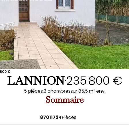
 800 €
235 800 €
LANNION
•
5 pièces,
3 chambres
sur 85.5 m² env.
Sommaire
87011724
Pièces