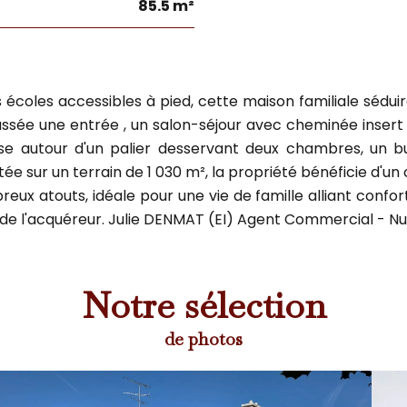
85.5 m²
coles accessibles à pied, cette maison familiale séduir
ussée une entrée , un salon-séjour avec cheminée inse
nise autour d'un palier desservant deux chambres, un 
ntée sur un terrain de 1 030 m², la propriété bénéficie d'
atouts, idéale pour une vie de famille alliant confort, fo
 de l'acquéreur. Julie DENMAT (EI) Agent Commercial - N
Notre sélection
de photos