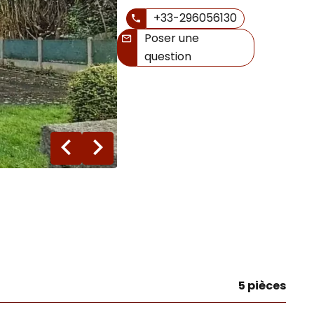
+33-296056130
Poser une
question
14 photos
5 pièces