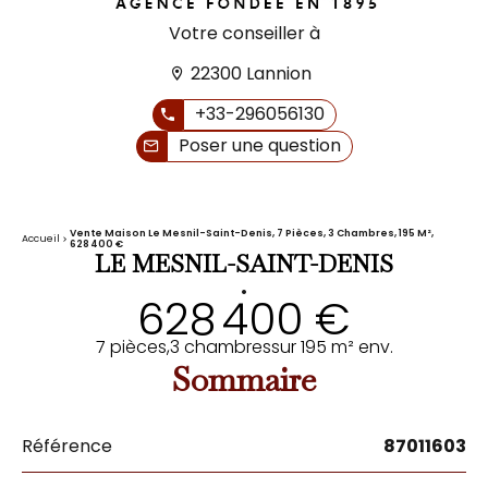
Votre conseiller à
22300 Lannion
+33-296056130
Poser une question
Vente Maison Le Mesnil-Saint-Denis, 7 Pièces, 3 Chambres, 195 M²,
Accueil
628 400 €
LE MESNIL-SAINT-DENIS
•
628 400 €
7 pièces,
3 chambres
sur 195 m² env.
Sommaire
Référence
87011603