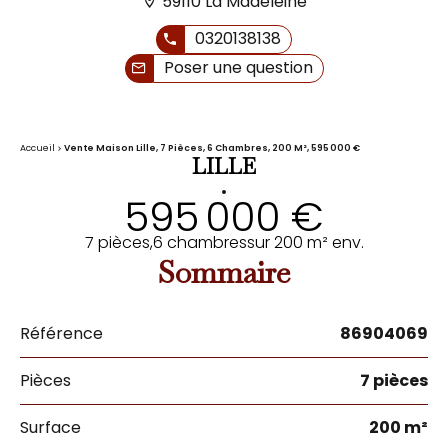
59110 La Madeleine
0320138138
Poser une question
Accueil
Vente Maison Lille, 7 Pièces, 6 Chambres, 200 M², 595 000 €
LILLE
•
595 000 €
7 pièces,
6 chambres
sur 200 m² env.
Sommaire
Référence
86904069
Pièces
7 pièces
Surface
200 m²