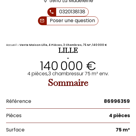
59110 La Madeleine
0320138138
Poser une question
Accueil
Vente Maison Lille, 4 Pièces, 3 Chambres, 75 M², 140 000 €
LILLE
•
140 000 €
4 pièces,
3 chambres
sur 75 m² env.
Sommaire
Référence
86996359
Pièces
4 pièces
Surface
75 m²