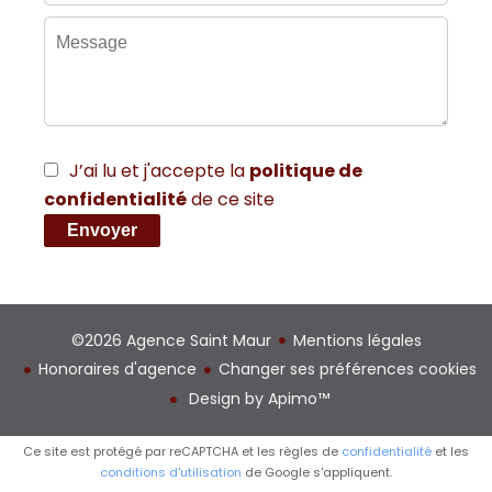
J’ai lu et j'accepte la
politique de
confidentialité
de ce site
Envoyer
©2026 Agence Saint Maur
Mentions légales
Honoraires d'agence
Changer ses préférences cookies
Design by
Apimo™
Ce site est protégé par reCAPTCHA et les règles de
confidentialité
et les
conditions d'utilisation
de Google s'appliquent.