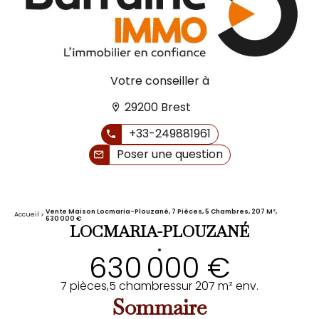
Votre conseiller à
29200 Brest
+33-249881961
Poser une question
Vente Maison Locmaria-Plouzané, 7 Pièces, 5 Chambres, 207 M²,
Accueil
630 000 €
LOCMARIA-PLOUZANÉ
•
630 000 €
7 pièces,
5 chambres
sur 207 m² env.
Sommaire