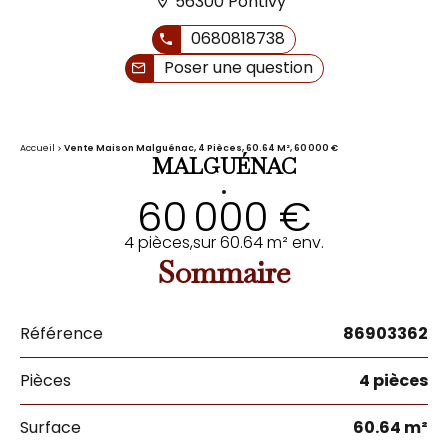
56300 Pontivy
0680818738
Poser une question
Accueil
Vente Maison Malguénac, 4 Pièces, 60.64 M², 60 000 €
MALGUÉNAC
•
60 000 €
4 pièces,
sur 60.64 m² env.
Sommaire
Référence
86903362
Pièces
4 pièces
Surface
60.64 m²