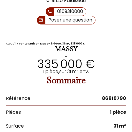
91120 Palaiseau
0169310000
Poser une question
Accueil
Vente Maison Massy, 1 Pièce, 31 M², 335 000 €
MASSY
•
335 000 €
1 pièce,
sur 31 m² env.
Sommaire
Référence
86910790
Pièces
1 pièce
Surface
31 m²