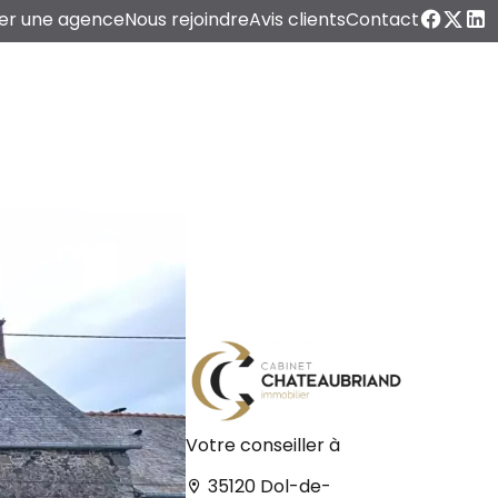
er une agence
Nous rejoindre
Avis clients
Contact
Votre conseiller à
35120 Dol-de-