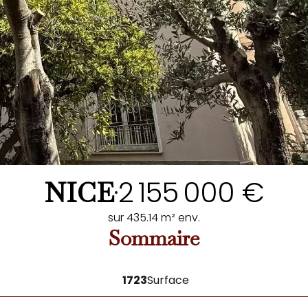
2 155 000 €
NICE
•
sur 435.14 m² env.
Sommaire
1723
Surface