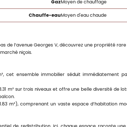
Gaz
Moyen de chauffage
Chauffe-eau
Moyen d'eau chaude
ux pas de l’avenue Georges V, découvrez une propriété rar
 marché niçois.
m², cet ensemble immobilier séduit immédiatement pa
1 m² sur trois niveaux et offre une belle diversité de lot
balcon.
1.83 m²), comprenant un vaste espace d’habitation mod
tiel de redistribution. Ici, chaque espace raconte une h