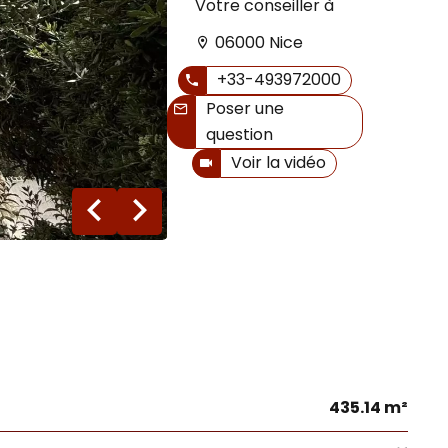
Votre conseiller à
06000 Nice
+33-493972000
Poser une
question
Voir la vidéo
16 photos
435.14 m²