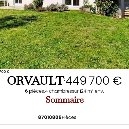
 700 €
449 700 €
ORVAULT
•
6 pièces,
4 chambres
sur 124 m² env.
Sommaire
87010806
Pièces