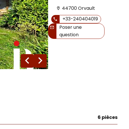
44700 Orvault
+33-240404019
Poser une
question
10 photos
6 pièces