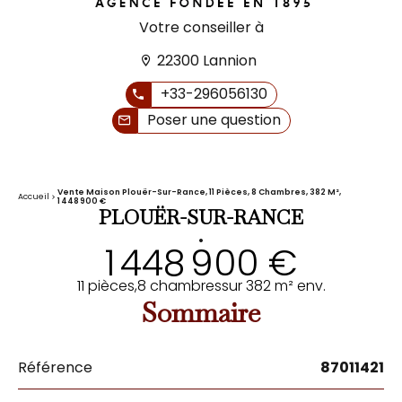
Votre conseiller à
22300 Lannion
+33-296056130
Poser une question
Vente Maison Plouër-Sur-Rance, 11 Pièces, 8 Chambres, 382 M²,
Accueil
1 448 900 €
PLOUËR-SUR-RANCE
•
1 448 900 €
11 pièces,
8 chambres
sur 382 m² env.
Sommaire
Référence
87011421